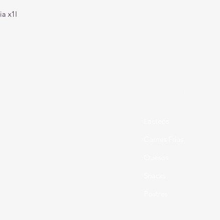
ia x1l
enu
Categorias
cio
Lacteos
re Nosotros
Carnes Frias
enda
Quesos
ntacto
Snacks
rtas
Postres
 ordenes