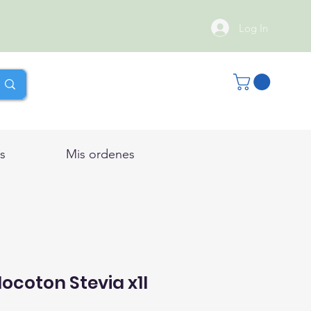
Log In
s
Mis ordenes
ocoton Stevia x1l