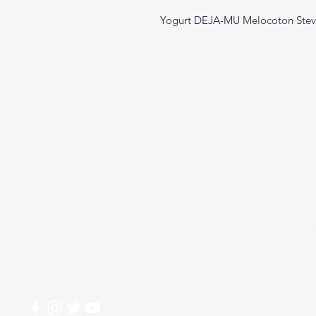
Yogurt DEJA-MU Melocoton Stev
Crear
M
Alimentos
Ini
Sob
Nesecitas ayuda?
Ti
Comunicate con nosotros
Co
310 274 5407
Ofe
Mis