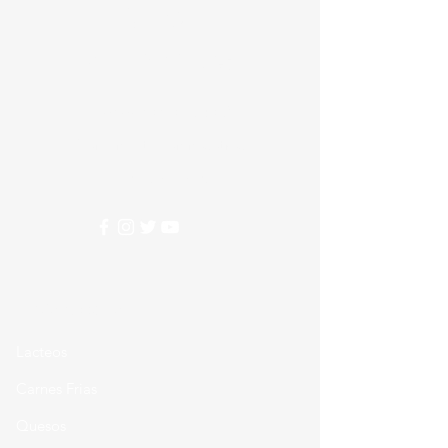
Crear
Alimentos
Nesecitas ayuda?
Comunicate con nosotros
310 274 5407
Categorias
Lacteos
Carnes Frias
Quesos