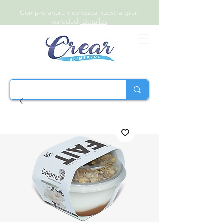
Compre ahora y conozca nuestra gran
variedad.
Detalles