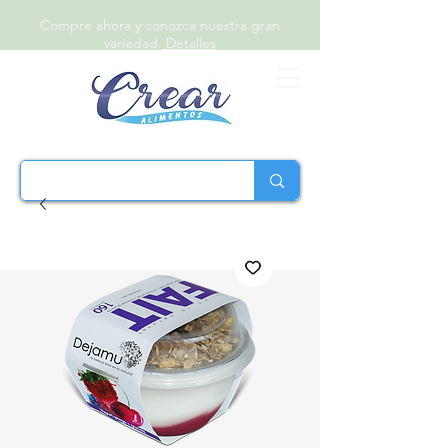
Compre ahora y conozca nuestra gran
variedad.
Detalles