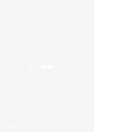
Crear
Alimentos
Nesecitas ayuda?
Comunicate con nosotros
310 274 5407
Categorias
Lacteos
Carnes Frias
Quesos