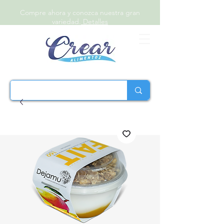
Compre ahora y conozca nuestra gran
variedad.
Detalles