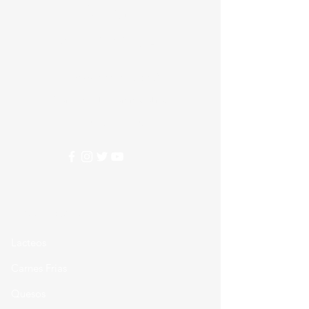
Crear
Alimentos
Nesecitas ayuda?
Comunicate con nosotros
310 274 5407
Categorias
Lacteos
Carnes Frias
Quesos