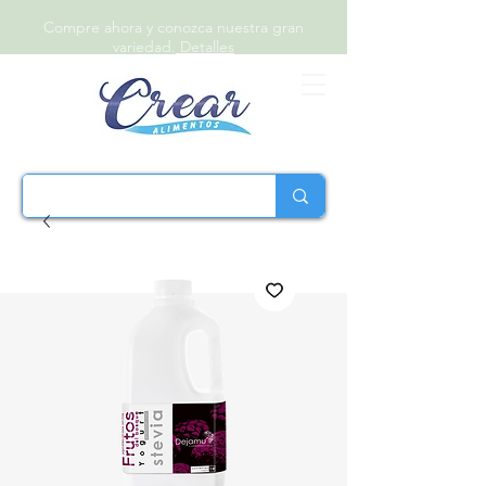
Compre ahora y conozca nuestra gran
variedad.
Detalles