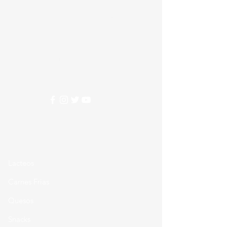
Alimentos
Nesecitas ayuda?
Comunicate con nosotros
310 274 5407
Categorias
Lacteos
Carnes Frias
Quesos
Snacks