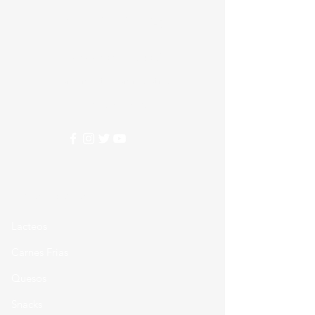
Alimentos
Nesecitas ayuda?
Comunicate con nosotros
310 274 5407
Categorias
Lacteos
Carnes Frias
Quesos
Snacks