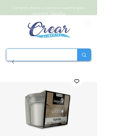
Compre ahora y conozca nuestra gran
variedad.
Detalles