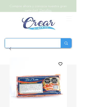
Compre ahora y conozca nuestra gran
variedad.
Detalles