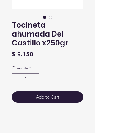
Tocineta
ahumada Del
Castillo x250gr
Price
$ 9.150
Quantity
*
Add to Cart
Crear