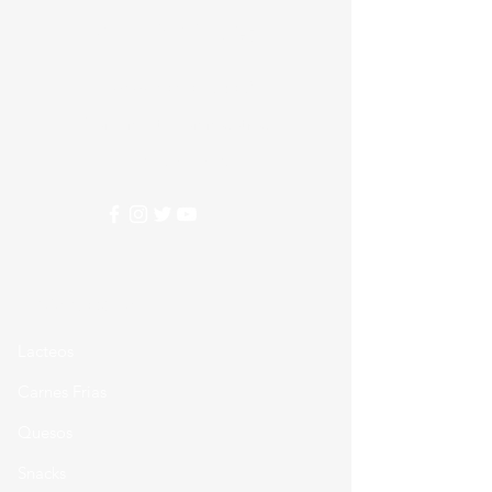
Alimentos
Nesecitas ayuda?
Comunicate con nosotros
310 274 5407
Categorias
Lacteos
Carnes Frias
Quesos
Snacks