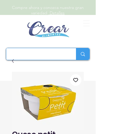
Compre ahora y conozca nuestra gran
variedad.
Detalles