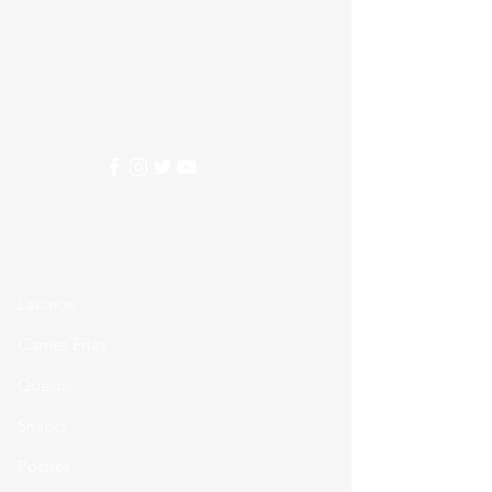
Nesecitas ayuda?
Comunicate con nosotros
310 274 5407
Categorias
Lacteos
Carnes Frias
Quesos
Snacks
Postres