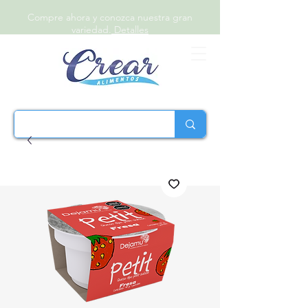
Compre ahora y conozca nuestra gran
variedad.
Detalles