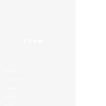
Alimentos
Nesecitas ayuda?
Comunicate con nosotros
310 274 5407
Categorias
Lacteos
Carnes Frias
Quesos
Snacks
Postres