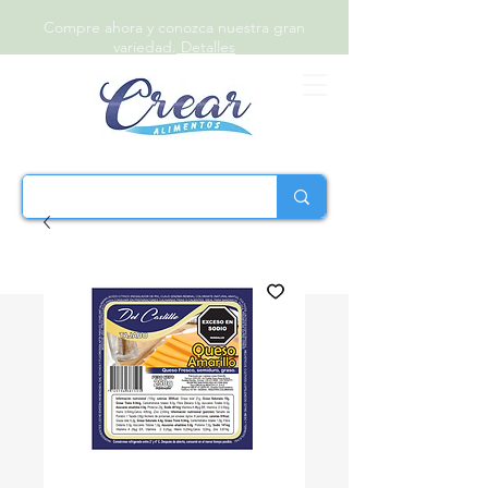
Compre ahora y conozca nuestra gran
variedad.
Detalles