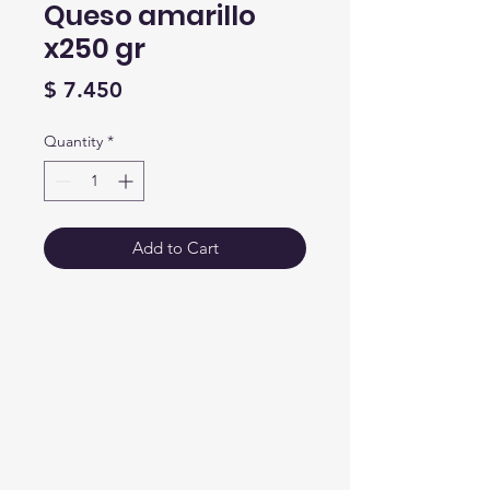
Queso amarillo
x250 gr
Price
$ 7.450
Quantity
*
Add to Cart
Crear
Alimentos
Nesecitas ayuda?