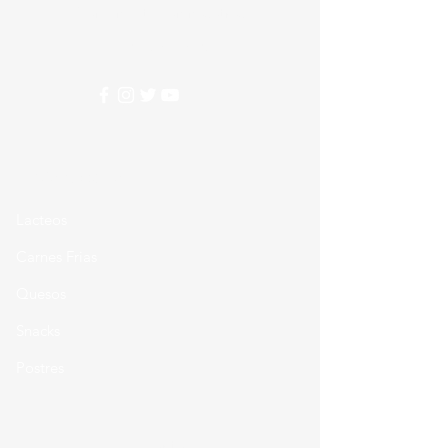
Comunicate con nosotros
310 274 5407
Categorias
Lacteos
Carnes Frias
Quesos
Snacks
Postres
Favoritos