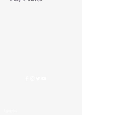
Crear
Alimentos
Nesecitas ayuda?
Comunicate con nosotros
310 274 5407
Categorias
Lacteos