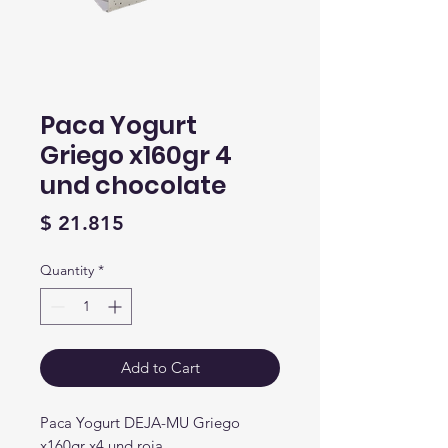
Paca Yogurt
Griego x160gr 4
und chocolate
Price
$ 21.815
Quantity
*
Add to Cart
Paca Yogurt DEJA-MU Griego
x160gr x4 und roja