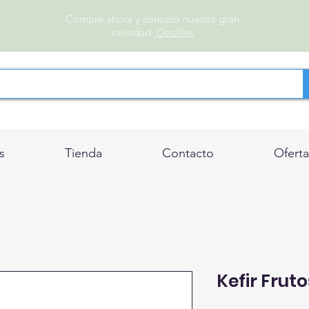
Compre ahora y conozca nuestra gran
variedad.
Detalles
s
Tienda
Contacto
Oferta
Kefir Frut