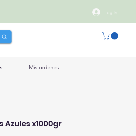
Log In
s
Mis ordenes
os Azules x1000gr