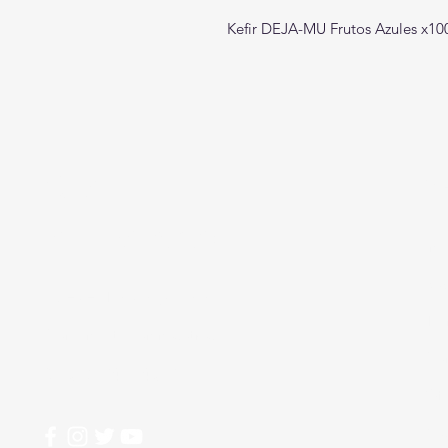
Kefir DEJA-MU Frutos Azules x10
Crear
M
Alimentos
Ini
Sob
Nesecitas ayuda?
Ti
Comunicate con nosotros
Co
310 274 5407
Ofe
Mis