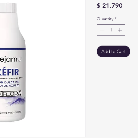
Price
$ 21.790
Quantity
*
Add to Cart